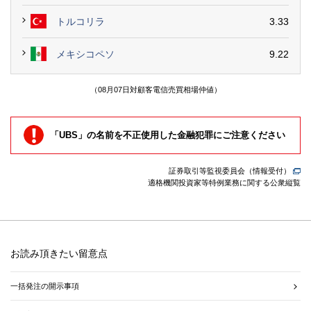
トルコリラ
3.33
メキシコペソ
9.22
（08月07日対顧客電信売買相場仲値）
「UBS」の名前を不正使用した金融犯罪にご注意ください
証券取引等監視委員会（情報受付）
適格機関投資家等特例業務に関する公衆縦覧
お読み頂きたい留意点
一括発注の開示事項