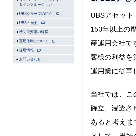
＆インクルージョン
UBSアセッ
UBSグループの紹介
UBSの歴史
150年以上
機関投資家の皆様
運用体制について
産運用会社で
採用情報
客様の利益を
お問い合わせ
運用業に従事
当社では、こ
確立、浸透さ
あると考えま