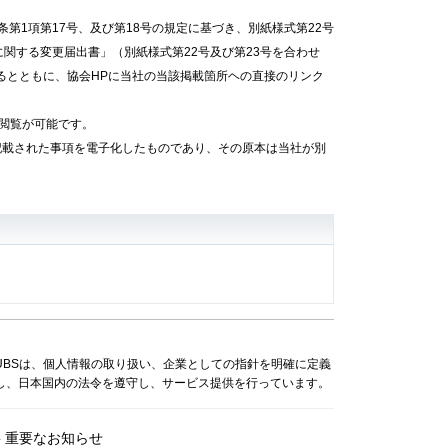
第1項第17号、及び第18号の規定に基づき、別紙様式第22号
関する変更届出書」（別紙様式第22号及び第23号を合わせ
るとともに、協会HPに当社の当該掲載箇所ヘの直接のリンク
て閲覧が可能です。
記載された事項を電子化したものであり、その原本は当社が別
UBSは、個人情報の取り扱い、企業としての指針を明確に定義
し、日本国内の法令を遵守し、サービス提供を行っています。
重要なお知らせ