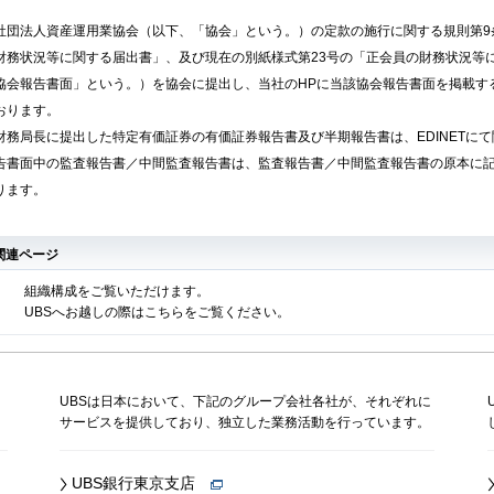
社団法人資産運用業協会（以下、「協会」という。）の定款の施行に関する規則第9条
財務状況等に関する届出書」、及び現在の別紙様式第23号の「正会員の財務状況等に
協会報告書面」という。）を協会に提出し、当社のHPに当該協会報告書面を掲載す
おります。
財務局長に提出した特定有価証券の有価証券報告書及び半期報告書は、EDINETに
告書面中の監査報告書／中間監査報告書は、監査報告書／中間監査報告書の原本に
ります。
関連ページ
組織構成をご覧いただけます。
UBSへお越しの際はこちらをご覧ください。
、
UBSは日本において、下記のグループ会社各社が、それぞれに
サービスを提供しており、独立した業務活動を行っています。
UBS銀行東京支店