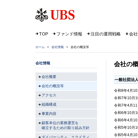
TOP
ファンド情報
注目の運用戦略
会社
ホーム
>
会社情報
>
会社の概況等
会社の
会社情報
会社概要
一般社団法
会社の概況等
令和8年4月1
アクセス
令和7年10月
組織構成
令和7年4月1
令和6年10月
事業内容
令和6年4月1
顧客本位の業務運営を
令和5年10月
確立するための取り組み方針
令和5年4月1
ダイバーシティ、エクイティ