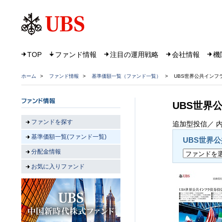
TOP
ファンド情報
注目の運用戦略
会社情報
機
ホーム
>
ファンド情報
>
基準価額一覧（ファンド一覧）
>
UBS世界公共インフ
UBS世界
ファンドを探す
追加型投信／ 内
基準価額一覧(ファンド一覧)
UBS世界
分配金情報
お気に入りファンド