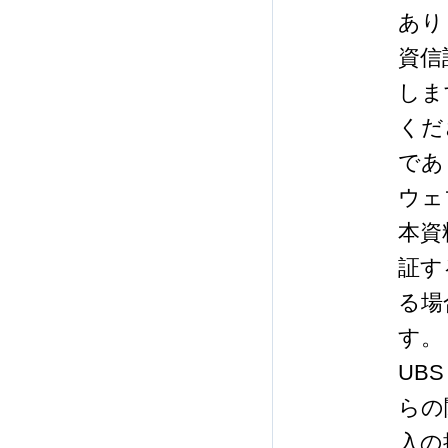
あり
資信
しま
くだ
であ
ウェ
本資
証す
る場
す。
UB
らの
入の