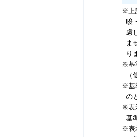
※上
唆
慮
ま
り
※基
（
※基
の
※表
基
※表