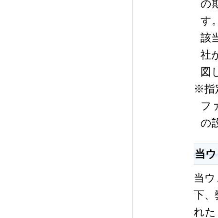
の
す
該
社
図
※指
フ
の
当ウ
当ウ
下、
れた