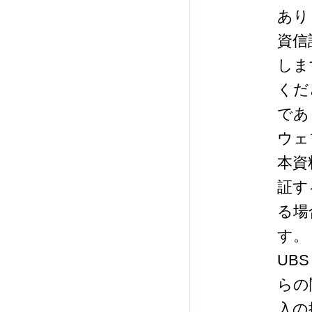
あり
資信
しま
くだ
であ
ウェ
本資
証す
る場
す。
UB
らの
入の