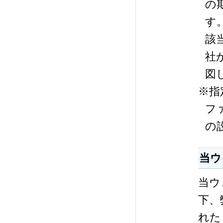
の
す
該
社
図
※指
フ
の
当ウ
当ウ
下、
れた