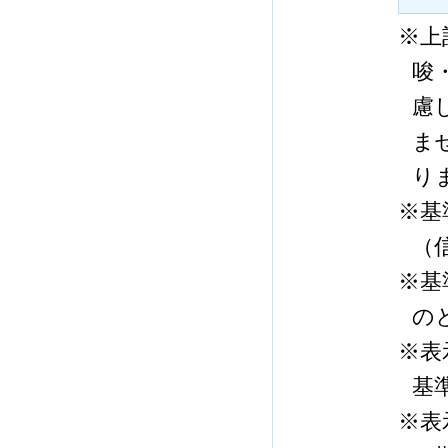
※上
唆
慮
ま
り
※基
（
※基
の
※表
基
※表