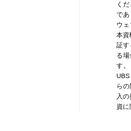
くだ
であ
ウェ
本資
証す
る場
す。
UB
らの
入の
資に