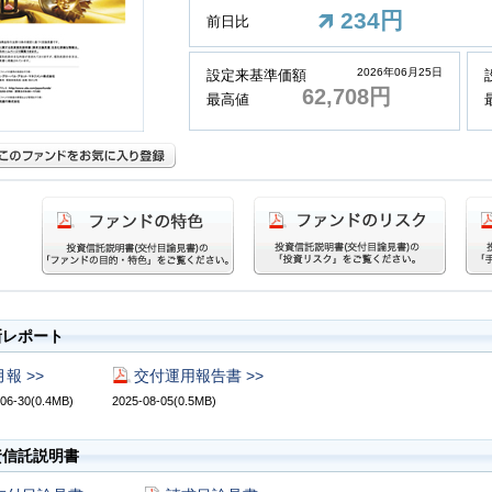
234円
前日比
2026年06月25日
設定来基準価額
62,708円
最高値
新レポート
月報 >>
交付運用報告書 >>
06-30(0.4MB)
2025-08-05(0.5MB)
資信託説明書