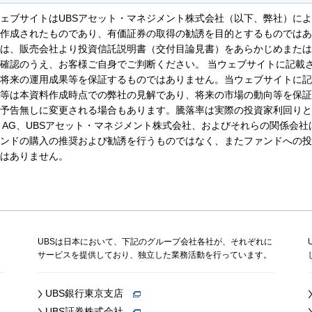
ェブサイトはUBSアセット・マネジメント株式会社（以下、弊社）に
作成されたものであり、有価証券の取得の勧誘を目的とするものではあ
は、販売会社より投資信託説明書（交付目論見書）をあらかじめまたは
確認のうえ、お客様ご自身でご判断ください。 当ウェブサイトに記載
将来の運用成果等を保証するものではありません。当ウェブサイトに記
等は本資料作成時点での弊社の見解であり、将来の市場の動向等を保証
予告無しに変更される場合もあります。騰落率は実際の投資家利回りと
S AG、UBSアセット・マネジメント株式会社、およびそれらの関係会
ンドの購入の推奨および勧誘を行うものではなく、またファンドへの投
はありません。
、
UBSは日本において、下記のグループ会社各社が、それぞれに
サービスを提供しており、独立した業務活動を行っています。
UBS銀行東京支店
UBS証券株式会社