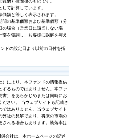
託報酬）控除後のものです。
として計算しています。
準価額と等しく表示されます。
期間の基準価額および基準価額（分
日の場合（営業日に該当しない場
一部を強調し、お客様に誤解を与え
ァンドの設定日より以前の日付を指
社）により、本ファンドの情報提供
とするものではありません。本ファ
見書）をあらかじめまたは同時にお
ください。 当ウェブサイトも記載さ
のではありません。当ウェブサイト
の弊社の見解であり、将来の市場の
更される場合もあります。騰落率は
の関係会社は、本ホームページの記述