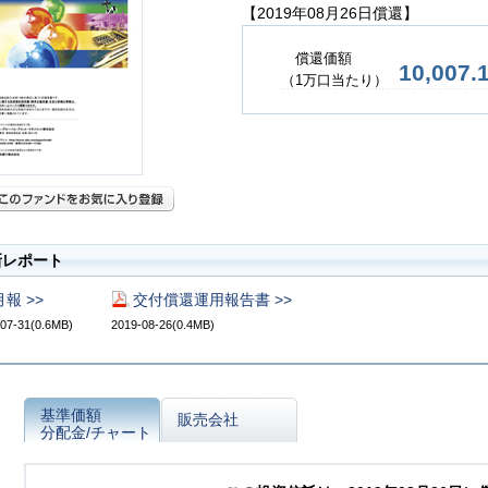
【2019年08月26日償還】
償還価額
10,007.
（1万口当たり）
新レポート
月報 >>
交付償還運用報告書 >>
07-31(0.6MB)
2019-08-26(0.4MB)
基準価額
販売会社
分配金/チャート