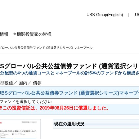
UBS Group(English)
U
情報
機関投資家の皆様
Sグローバル公共公益債券ファンド (通貨選択シリーズ) マネープール
BSグローバル公共公益債券ファンド (通貨選択シリ
分配型の4つの通貨コースとマネープールの計5本のファンドから構成
型投信／ 国内／ 債券
UBSグローバル公共公益債券ファンド (通貨選択シリーズ)マネープ
※この投資信託は、2019年08月26日に償還しました。
現在の運用状況