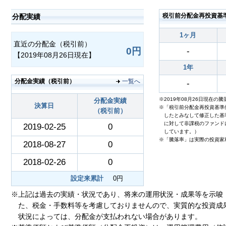
税引前分配金再投資基
分配実績
1ヶ月
直近の分配金（税引前）
0円
-
【2019年08月26日現在】
1年
分配金実績（税引前）
一覧へ
-
※2019年08月26日現在の
分配金実績
決算日
※「税引前分配金再投資基準
（税引前）
したとみなして修正した基
に対して非課税のファンド
2019-02-25
0
しています。）
※「騰落率」は実際の投資家
2018-08-27
0
2018-02-26
0
設定来累計
0円
※上記は過去の実績・状況であり、将来の運用状況・成果等を示唆
た、税金・手数料等を考慮しておりませんので、実質的な投資成
状況によっては、分配金が支払われない場合があります。