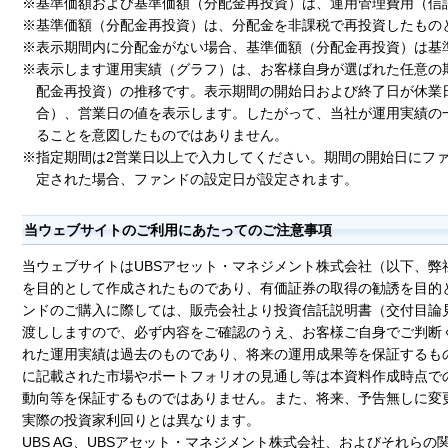
※基準価額および基準価額（分配金再投資）は、運用管理費用（信
※基準価額（分配金再投資）は、分配金を非課税で再投資したもの
※表示期間内に分配金がない場合、基準価額（分配金再投資）は基
※表示します運用実績（グラフ）は、お客様自身が選ばれた任意の
配金再投資）の推移です。表示期間の開始日および終了日が休業
合）、営業日の値を表示します。したがって、当社が運用実績の
ることを意図したものではありません。
※指定期間は2営業日以上で入力してください。期間の開始日にフ
定された場合、ファンドの設定日が設定されます。
当ウェブサイトのご利用にあたってのご注意事項
当ウェブサイトはUBSアセット・マネジメント株式会社（以下、弊
を目的として作成されたものであり、有価証券の取得の勧誘を目的
ンドのご購入に際しては、販売会社より投資信託説明書（交付目論
渡ししますので、必ず内容をご確認のうえ、お客様ご自身でご判断
れた運用実績は過去のものであり、将来の運用成果等を保証するも
に記載された市場やポートフォリオの見通し等は本資料作成時点で
動向等を保証するものではありません。また、将来、予告無しに変
実際の投資家利回りとは異なります。
UBS AG、UBSアセット・マネジメント株式会社、およびそれら