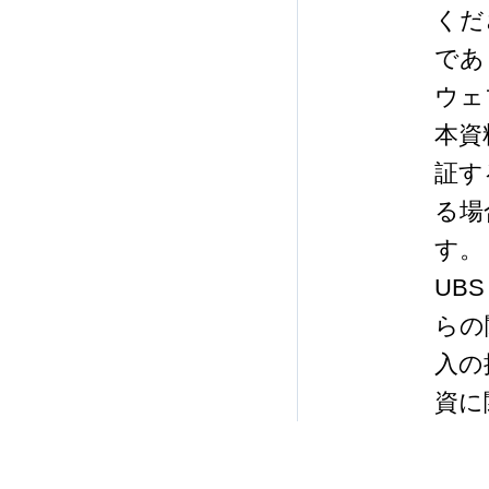
くだ
であ
ウェ
本資
証す
る場
す。
UB
らの
入の
資に