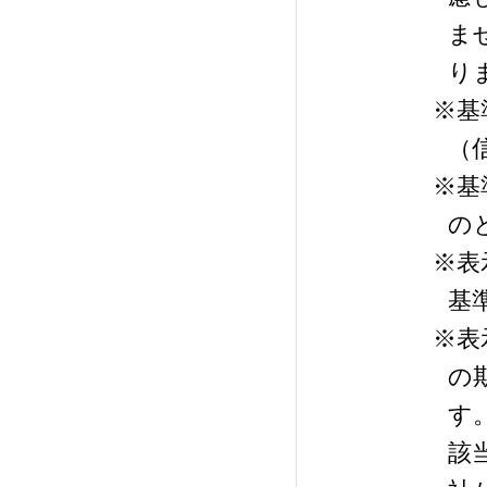
ま
り
※基
（
※基
の
※表
基
※表
の
す
該