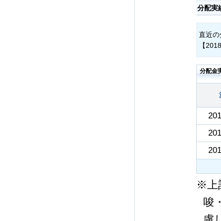
分配実
直近の
【201
分配金
201
201
201
※上
唆
慮