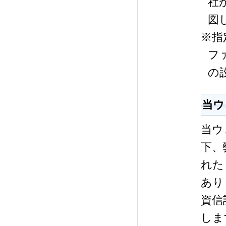
社
図
※指
フ
の
当ウ
当ウ
下、
れた
あり
資信
しま