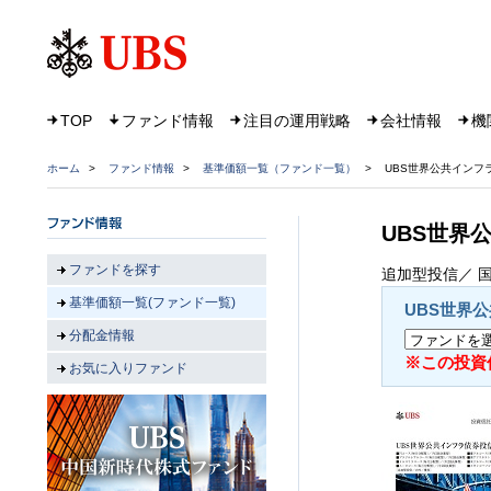
TOP
ファンド情報
注目の運用戦略
会社情報
機
ホーム
>
ファンド情報
>
基準価額一覧（ファンド一覧）
>
UBS世界公共インフ
UBS世界
ファンドを探す
追加型投信／ 国
基準価額一覧(ファンド一覧)
UBS世界
分配金情報
※この投資信
お気に入りファンド