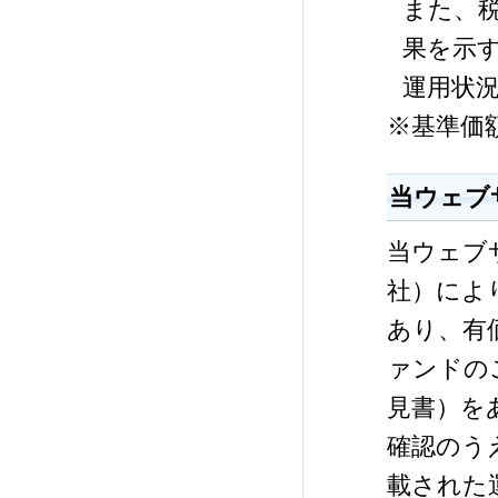
また、
果を示
運用状
※基準価
当ウェブ
当ウェブ
社）によ
あり、有
ァンドの
見書）を
確認のう
載された