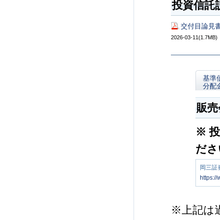
投資信託
交付目論見書
2026-03-11(1.7MB)
基準
分配
販売
※ 
ださ
岡三証
https:/
※上記は