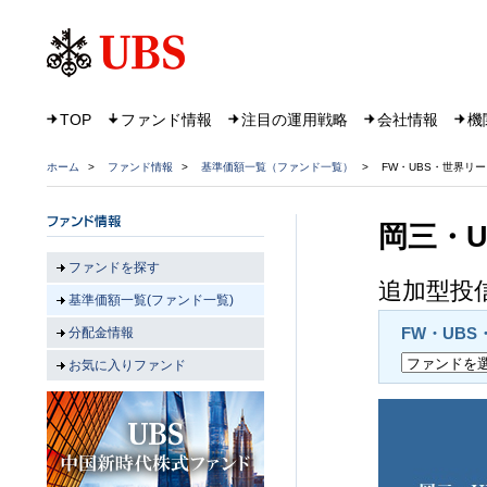
TOP
ファンド情報
注目の運用戦略
会社情報
機
ホーム
>
ファンド情報
>
基準価額一覧（ファンド一覧）
>
FW・UBS・世界リ
岡三・
ファンドを探す
追加型投信
基準価額一覧(ファンド一覧)
FW・UB
分配金情報
お気に入りファンド