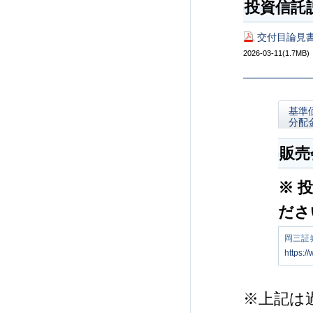
投資信託
交付目論見書
2026-03-11(1.7MB)
基準
分配
販売
※ 
ださ
岡三証
https:/
※上記は