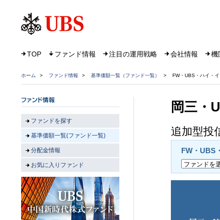
TOP
ファンド情報
注目の運用戦略
会社情報
機
ホーム
>
ファンド情報
>
基準価額一覧（ファンド一覧）
>
FW・UBS・ハイ・
岡三・
ファンドを探す
追加型投信
基準価額一覧(ファンド一覧)
FW・UB
分配金情報
お気に入りファンド