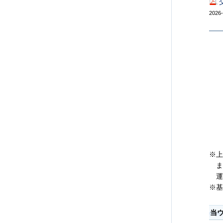
2026
※上
ま
運
※基
当