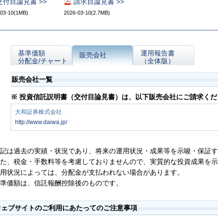
交付目論見書 >>
請求目論見書 >>
-03-10(1MB)
2026-03-10(2.7MB)
基準価額
運用報告書
販売会社
分配金/チャート
（全体版）
販売会社一覧
※ 投資信託説明書（交付目論見書）は、以下販売会社にご請求くだ
大和証券株式会社
http://www.daiwa.jp/
記は過去の実績・状況であり、将来の運用状況・成果等を示唆・保証す
た、税金・手数料等を考慮しておりませんので、実質的な投資成果を示
用状況によっては、分配金が支払われない場合があります。
準価額は、信託報酬控除後のものです。
ウェブサイトのご利用にあたってのご注意事項