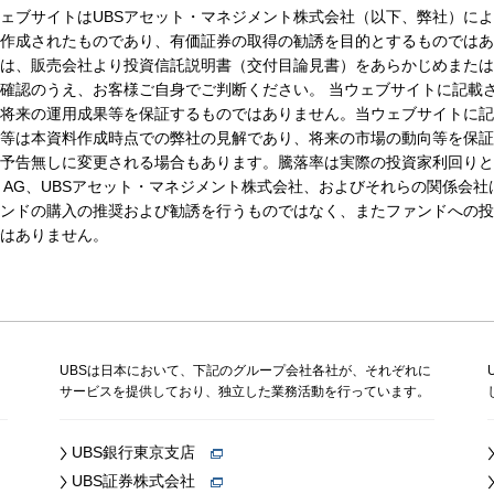
ェブサイトはUBSアセット・マネジメント株式会社（以下、弊社）に
作成されたものであり、有価証券の取得の勧誘を目的とするものではあ
は、販売会社より投資信託説明書（交付目論見書）をあらかじめまたは
確認のうえ、お客様ご自身でご判断ください。 当ウェブサイトに記載
将来の運用成果等を保証するものではありません。当ウェブサイトに記
等は本資料作成時点での弊社の見解であり、将来の市場の動向等を保証
予告無しに変更される場合もあります。騰落率は実際の投資家利回りと
S AG、UBSアセット・マネジメント株式会社、およびそれらの関係会
ンドの購入の推奨および勧誘を行うものではなく、またファンドへの投
はありません。
、
UBSは日本において、下記のグループ会社各社が、それぞれに
サービスを提供しており、独立した業務活動を行っています。
UBS銀行東京支店
UBS証券株式会社