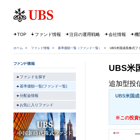
TOP
ファンド情報
注目の運用戦略
会社情報
機
ホーム
>
ファンド情報
>
基準価額一覧（ファンド一覧）
>
UBS米国成長株式フ
UBS
ファンドを探す
追加型投信
基準価額一覧(ファンド一覧)
UBS米国
分配金情報
お気に入りファンド
※この投資信