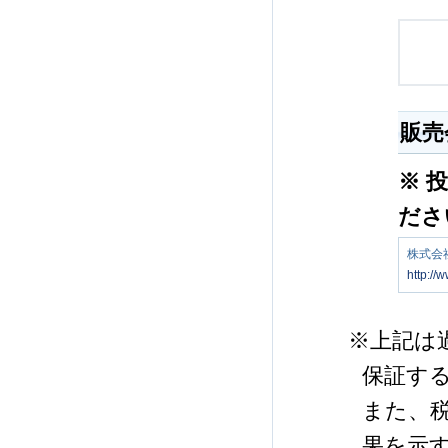
販売
※ 
ださ
株式会
http://
※上記は
保証す
また、
果を示