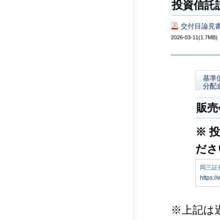
投資信託
交付目論見書
2026-03-11(1.7MB)
基準
分配
販売
※ 
ださ
岡三証
https:/
※上記は