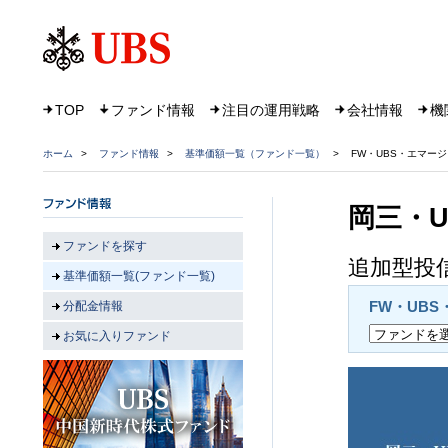
TOP
ファンド情報
注目の運用戦略
会社情報
機
ホーム
>
ファンド情報
>
基準価額一覧（ファンド一覧）
>
FW・UBS・エマー
岡三・
ファンドを探す
追加型投信
基準価額一覧(ファンド一覧)
FW・UB
分配金情報
お気に入りファンド