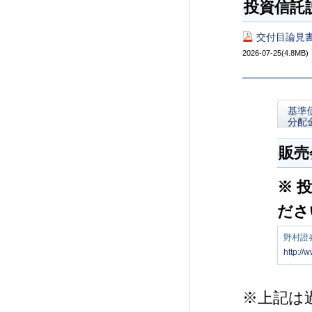
投資信託
交付目論見書
2026-07-25(4.8MB)
基準
分配
販売
※ 
ださ
野村證
http://
※上記は