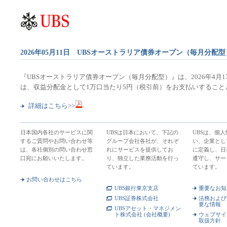
2026年05月11日 UBSオーストラリア債券オープン（毎月分配型
『UBSオーストラリア債券オープン（毎月分配型）』は、2026年4月
は、収益分配金として1万口当たり5円（税引前）をお支払いすること
詳細はこちら>>
日本国内各社のサービスに関
UBSは日本において、下記の
UBSは、個
するご質問やお問い合わせ等
グループ会社各社が、それぞ
い、企業とし
は、各社個別の問い合わせ窓
れにサービスを提供してお
に定義し、日
口宛にお願いいたします。
り、独立した業務活動を行っ
遵守し、サー
ています。
ています。
お問い合わせはこちら
UBS銀行東京支店
重要なお知
UBS証券株式会社
法務および
要な情報
UBSアセット・マネジメン
ト株式会社 (会社概要)
ウェブサイ
取扱方針