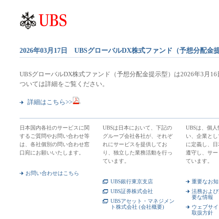
2026年03月17日 UBSグローバルDX株式ファンド（予想分配金
UBSグローバルDX株式ファンド（予想分配金提示型）は2026年3月
ついては詳細をご覧ください。
詳細はこちら>>
日本国内各社のサービスに関
UBSは日本において、下記の
UBSは、個
するご質問やお問い合わせ等
グループ会社各社が、それぞ
い、企業とし
は、各社個別の問い合わせ窓
れにサービスを提供してお
に定義し、日
口宛にお願いいたします。
り、独立した業務活動を行っ
遵守し、サー
ています。
ています。
お問い合わせはこちら
UBS銀行東京支店
重要なお知
UBS証券株式会社
法務および
要な情報
UBSアセット・マネジメン
ト株式会社 (会社概要)
ウェブサイ
取扱方針