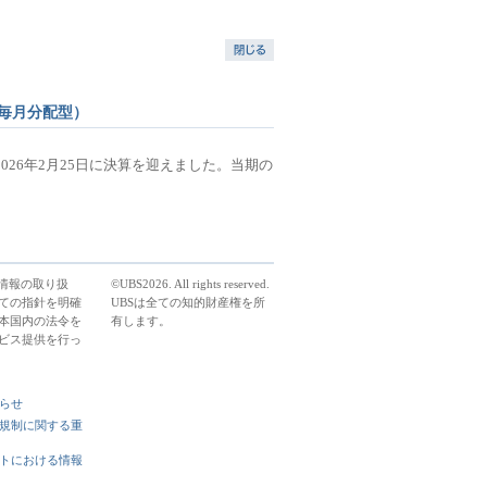
（毎月分配型）
26年2月25日に決算を迎えました。当期の
人情報の取り扱
©UBS2026. All rights reserved.
ての指針を明確
UBSは全ての知的財産権を所
本国内の法令を
有します。
ビス提供を行っ
らせ
規制に関する重
トにおける情報