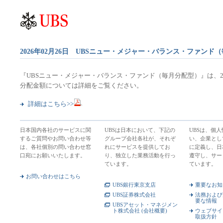
2026年02月26日 UBSニュー・メジャー・バランス・ファンド
『UBSニュー・メジャー・バランス・ファンド（毎月分配型）』は、20
分配金額については詳細をご覧ください。
詳細はこちら>>
日本国内各社のサービスに関
UBSは日本において、下記の
UBSは、個
するご質問やお問い合わせ等
グループ会社各社が、それぞ
い、企業とし
は、各社個別の問い合わせ窓
れにサービスを提供してお
に定義し、日
口宛にお願いいたします。
り、独立した業務活動を行っ
遵守し、サー
ています。
ています。
お問い合わせはこちら
UBS銀行東京支店
重要なお知
UBS証券株式会社
法務および
要な情報
UBSアセット・マネジメン
ト株式会社 (会社概要)
ウェブサイ
取扱方針