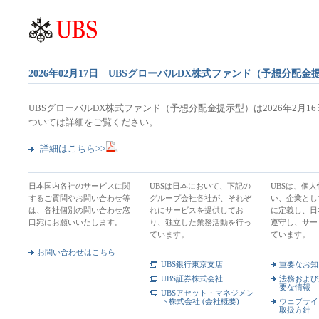
2026年02月17日 UBSグローバルDX株式ファンド（予想分配金
UBSグローバルDX株式ファンド（予想分配金提示型）は2026年2月
ついては詳細をご覧ください。
詳細はこちら>>
日本国内各社のサービスに関
UBSは日本において、下記の
UBSは、個
するご質問やお問い合わせ等
グループ会社各社が、それぞ
い、企業とし
は、各社個別の問い合わせ窓
れにサービスを提供してお
に定義し、日
口宛にお願いいたします。
り、独立した業務活動を行っ
遵守し、サー
ています。
ています。
お問い合わせはこちら
UBS銀行東京支店
重要なお知
UBS証券株式会社
法務および
要な情報
UBSアセット・マネジメン
ト株式会社 (会社概要)
ウェブサイ
取扱方針