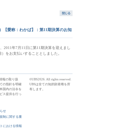
あり）【愛称：わかば】：第11期決算のお知
2011年7月11日に第11期決算を迎えまし
税前）をお支払いすることとしました。
人情報の取り扱
©UBS2026. All rights reserved.
ての指針を明確
UBSは全ての知的財産権を所
本国内の法令を
有します。
ビス提供を行っ
らせ
規制に関する重
トにおける情報