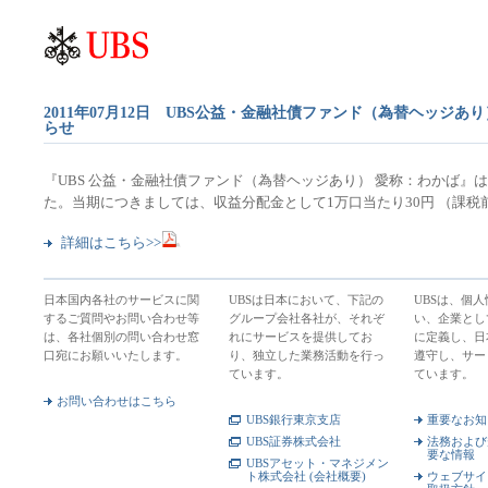
2011年07月12日 UBS公益・金融社債ファンド（為替ヘッジ
らせ
『UBS 公益・金融社債ファンド（為替ヘッジあり） 愛称：わかば』は、
た。当期につきましては、収益分配金として1万口当たり30円 （課
詳細はこちら>>
日本国内各社のサービスに関
UBSは日本において、下記の
UBSは、個
するご質問やお問い合わせ等
グループ会社各社が、それぞ
い、企業とし
は、各社個別の問い合わせ窓
れにサービスを提供してお
に定義し、日
口宛にお願いいたします。
り、独立した業務活動を行っ
遵守し、サー
ています。
ています。
お問い合わせはこちら
UBS銀行東京支店
重要なお知
UBS証券株式会社
法務および
要な情報
UBSアセット・マネジメン
ト株式会社 (会社概要)
ウェブサイ